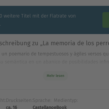
 weitere Titel mit der Flatrate von
.
schreibung zu „La memoria de los perr
s un poemario de tempestuosos y ágiles versos qu
 semántica en un abanico de posibilidades infin
Mehr lesen
s un poemario de tempestuosos y ágiles versos qu
 semántica en un abanico de posibilidades infin
ealismo y en pinceladas de aire barroco y simboli
ht:
Druckseiten:
Sprache:
Medientyp:
 luzco de ortigas enhebrado tengo el cuerpo sobre
ca. 16
Castellano
eBook