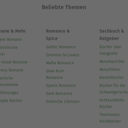
Beliebte Themen
mane & Mehr
Romance &
Sachbuch &
Spice
Ratgeber
ere Romane
Gothic Romance
Bücher über
inistische
Fotografie
her
Enemies to Lovers
Reiseberichte
l-Good-Romane
Mafia Romance
Reiseführer
ency Romane
Slow Burn
Romance
Bastelbücher
orische
besromane
Sports Romance
Bücher für die
Schwangerscha
iliensagas
Dark Romance
Achtsamkeits-
topie Bücher
Erotische Literatur
Bücher
Thermomix
Kochbücher