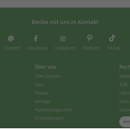
Bleibe mit uns in Kontakt
Support
Facebook
Instagram
Pinterest
TikTok
Über uns
Rech
Über Skoobe
Date
Jobs
AGB
Presse
Info
Verlage
Vertr
Partnerprogramm
Impr
Firmenkunden
Ver