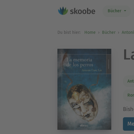
Bücher
Du bist hier:
Home
Bücher
Anton
L
Ant
Ro
Bish
Me