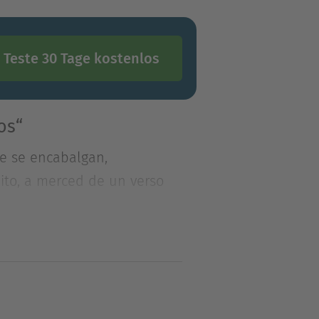
Teste 30 Tage kostenlos
os“
e se encabalgan,
ito, a merced de un verso
e se encabalgan,
ito, a merced de un verso
sta. fluyen las hormigas por
 polvo de caolín prisioneros