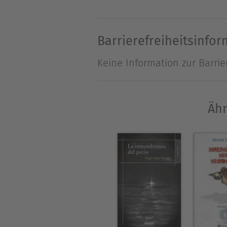
mis pies en la pureza de su 
diluye trasnochada ambival
Barrierefreiheitsinfo
Keine Information zur Barrie
Ähn