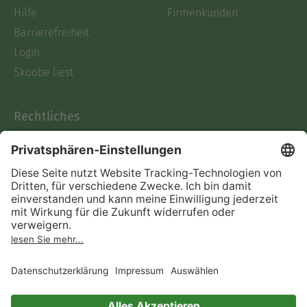
Hilfe
Firmenkunden
Barrierefreiheit
Login
Skoobe liest
Rechtliches
Datenschutz
AGB
Informationen nach Data
Act
Verträge hier kündigen
Impressum
Vertrag widerrufen