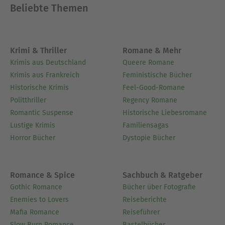
Beliebte Themen
Krimi & Thriller
Romane & Mehr
Krimis aus Deutschland
Queere Romane
Krimis aus Frankreich
Feministische Bücher
Historische Krimis
Feel-Good-Romane
Politthriller
Regency Romane
Romantic Suspense
Historische Liebesromane
Lustige Krimis
Familiensagas
Horror Bücher
Dystopie Bücher
Romance & Spice
Sachbuch & Ratgeber
Gothic Romance
Bücher über Fotografie
Enemies to Lovers
Reiseberichte
Mafia Romance
Reiseführer
Slow Burn Romance
Bastelbücher