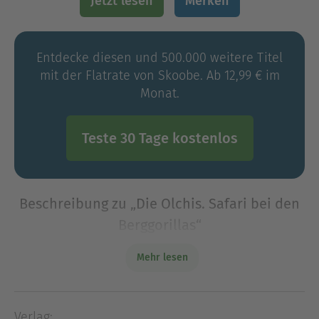
Jetzt lesen
Merken
Entdecke diesen und 500.000 weitere Titel
mit der Flatrate von Skoobe. Ab 12,99 € im
Monat.
Teste 30 Tage kostenlos
Beschreibung zu „Die Olchis. Safari bei den
Berggorillas“
Schleime-Schlamm-und-Löwenmut! Die Olchis
Mehr lesen
retten wilde Tiere. Gustav Grünspecht,
Tierforscher in Schmuddelfing, bittet die Olchis
um Hilfe: Seine Frau Gerda, die sich um bedrohte
Verlag: