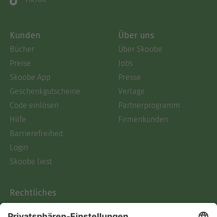
Kunden
Über uns
Bücher
Über Skoobe
Preise
Jobs
Skoobe App
Presse
Geschenkgutscheine
Verlage
Code einlösen
Partnerprogramm
Hilfe
Firmenkunden
Barrierefreiheit
Login
Skoobe liest
Rechtliches
Datenschutz