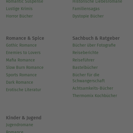
Romantic Suspense
Historische Liebesromane
Lustige Krimis
Familiensagas
Horror Bücher
Dystopie Bücher
Romance & Spice
Sachbuch & Ratgeber
Gothic Romance
Bücher über Fotografie
Enemies to Lovers
Reiseberichte
Mafia Romance
Reiseführer
Slow Burn Romance
Bastelbücher
Sports Romance
Bücher für die
Schwangerschaft
Dark Romance
Achtsamkeits-Bücher
Erotische Literatur
Thermomix Kochbücher
Kinder & Jugend
Jugendromane
Romance