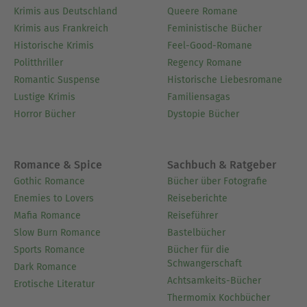
Krimis aus Deutschland
Queere Romane
Krimis aus Frankreich
Feministische Bücher
Historische Krimis
Feel-Good-Romane
Politthriller
Regency Romane
Romantic Suspense
Historische Liebesromane
Lustige Krimis
Familiensagas
Horror Bücher
Dystopie Bücher
Romance & Spice
Sachbuch & Ratgeber
Gothic Romance
Bücher über Fotografie
Enemies to Lovers
Reiseberichte
Mafia Romance
Reiseführer
Slow Burn Romance
Bastelbücher
Sports Romance
Bücher für die
Schwangerschaft
Dark Romance
Achtsamkeits-Bücher
Erotische Literatur
Thermomix Kochbücher