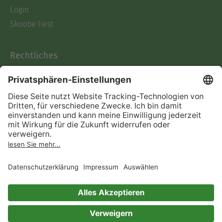
Login
Skoobe liest
Rechtliches
Datenschutz
AGB
Informationen nach Data
Act
Verträge hier kündigen
Impressum
Vertrag widerrufen
Immer ein gutes Buch