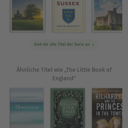
answer to that: the King or Queen, awkward
politeness, Beefeaters and losing in penalties in
international football. But we English know that
we're a bit more complicated than such
stereotypes. Or are we? Let's find out.
Sieh Dir alle Titel der Serie an
Ausblenden
Ähnliche Titel wie „The Little Book of
England“