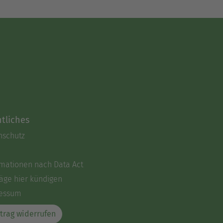
tliches
nschutz
rmationen nach Data Act
äge hier kündigen
essum
trag widerrufen