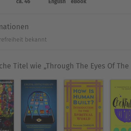
ca. 46
English
eBook
e regressions that proved to be therapeutic. Hend
 dedicating herself to therapy in 2006. She has b
rmationen
Ausblenden
refreiheit bekannt
che Titel wie „Through The Eyes Of The