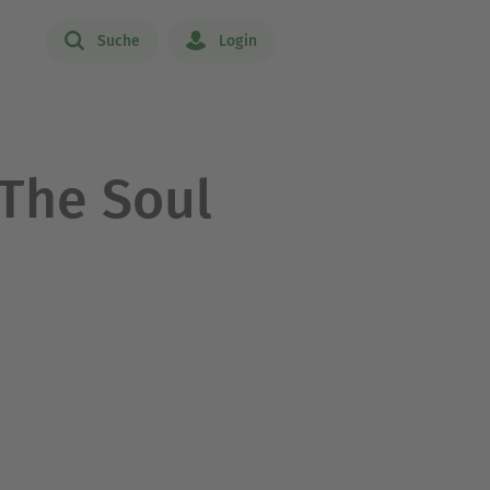
Suche
Login
The Soul