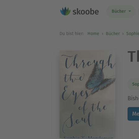
Bücher
Du bist hier:
Home
Bücher
Sophi
T
Sop
Bish
Me