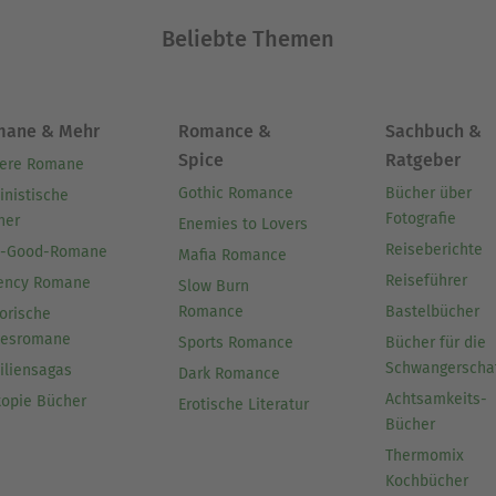
Beliebte Themen
mane & Mehr
Romance &
Sachbuch &
Spice
Ratgeber
ere Romane
Gothic Romance
Bücher über
inistische
Fotografie
her
Enemies to Lovers
Reiseberichte
l-Good-Romane
Mafia Romance
Reiseführer
ency Romane
Slow Burn
Romance
Bastelbücher
orische
besromane
Sports Romance
Bücher für die
Schwangerscha
iliensagas
Dark Romance
Achtsamkeits-
topie Bücher
Erotische Literatur
Bücher
Thermomix
Kochbücher