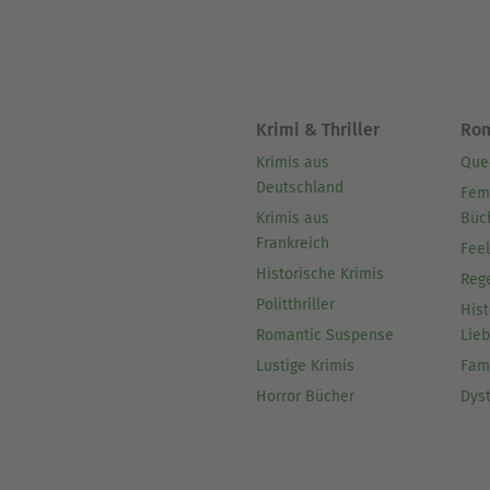
Krimi & Thriller
Ro
Krimis aus
Que
Deutschland
Fem
Krimis aus
Büc
Frankreich
Fee
Historische Krimis
Reg
Politthriller
Hist
Romantic Suspense
Lie
Lustige Krimis
Fam
Horror Bücher
Dys