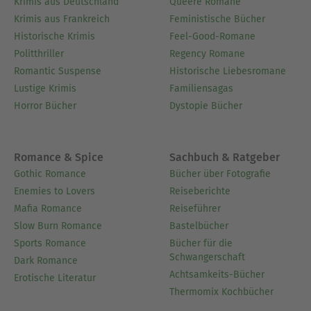
Krimis aus Deutschland
Queere Romane
Krimis aus Frankreich
Feministische Bücher
Historische Krimis
Feel-Good-Romane
Politthriller
Regency Romane
Romantic Suspense
Historische Liebesromane
Lustige Krimis
Familiensagas
Horror Bücher
Dystopie Bücher
Romance & Spice
Sachbuch & Ratgeber
Gothic Romance
Bücher über Fotografie
Enemies to Lovers
Reiseberichte
Mafia Romance
Reiseführer
Slow Burn Romance
Bastelbücher
Sports Romance
Bücher für die
Schwangerschaft
Dark Romance
Achtsamkeits-Bücher
Erotische Literatur
Thermomix Kochbücher