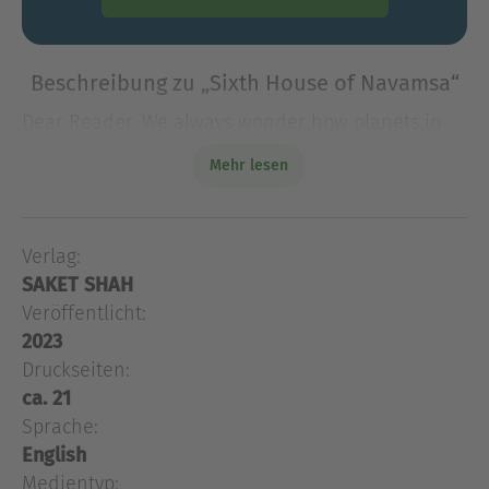
Beschreibung zu „Sixth House of Navamsa“
Dear Reader, We always wonder how planets in
vedic astrology gives results in navamsa houses
Mehr lesen
and sign. So I am putting my best efforts to take
each ascendant of navamsa and explain how
planet in each
Verlag:
Dear Reader, We always wonder how planets in
SAKET SHAH
vedic astrology gives results in navamsa houses
and sign. So I am putting my best efforts to take
Veröffentlicht:
each ascendant of navamsa and explain how
2023
planet in each sign in navamsa and each house
Druckseiten:
of navamsa gives results. I hope you will love
ca. 21
reading this book and learn from it. In this book I
Sprache:
am covering the Sixth house of navamsa each
English
sign and each planets in each sign effect. I
Medientyp: