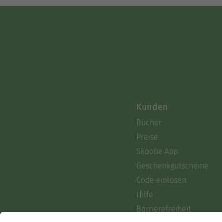
Kunden
Bücher
Preise
Skoobe App
Geschenkgutscheine
Code einlösen
Hilfe
Barrierefreiheit