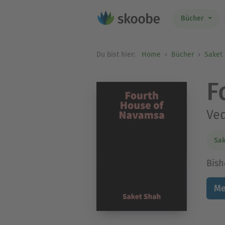
Bücher
Du bist hier:
Home
Bücher
Saket
F
Ved
Sak
Bish
Me