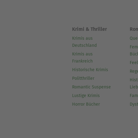
Krimi & Thriller
Ro
Krimis aus
Que
Deutschland
Fem
Krimis aus
Büc
Frankreich
Fee
Historische Krimis
Reg
Politthriller
Hist
Romantic Suspense
Lie
Lustige Krimis
Fam
Horror Bücher
Dys