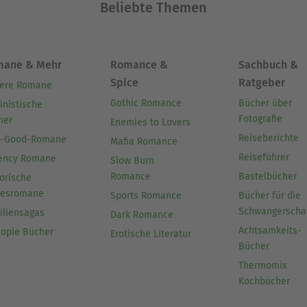
Beliebte Themen
mane & Mehr
Romance &
Sachbuch &
Spice
Ratgeber
ere Romane
Gothic Romance
Bücher über
inistische
Fotografie
her
Enemies to Lovers
Reiseberichte
l-Good-Romane
Mafia Romance
Reiseführer
ency Romane
Slow Burn
Romance
Bastelbücher
orische
besromane
Sports Romance
Bücher für die
Schwangerscha
iliensagas
Dark Romance
Achtsamkeits-
topie Bücher
Erotische Literatur
Bücher
Thermomix
Kochbücher