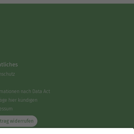
tliches
nschutz
rmationen nach Data Act
äge hier kündigen
essum
trag widerrufen