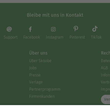
Bleibe mit uns in Kontakt
Support
Facebook
Instagram
Pinterest
TikTok
Über uns
Rech
Über Skoobe
Date
Jobs
AGB
Presse
Info
Verlage
Vertr
Partnerprogramm
Impr
Firmenkunden
Ver