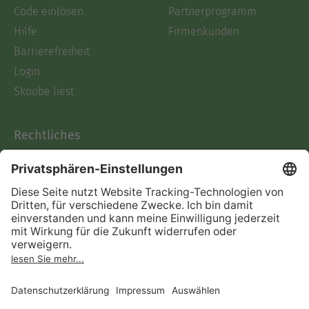
Code einlösen
Partnerprogramm
Hilfe
Firmenkunden
Barrierefreiheit
Login
Skoobe liest
Rechtliches
Datenschutz
AGB
Informationen nach Data
Act
Verträge hier kündigen
Impressum
Vertrag widerrufen