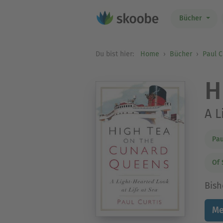
Bücher
Du bist hier:
Home
Bücher
Paul C
H
A L
Pau
Of 
Bish
Me