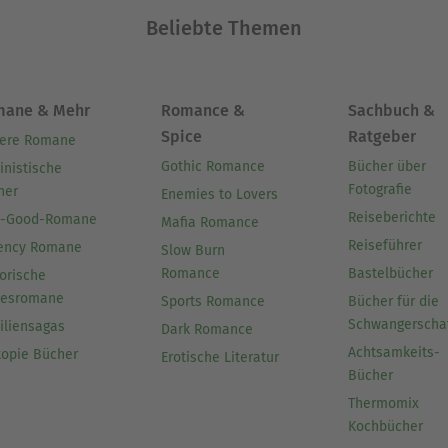
Beliebte Themen
mane & Mehr
Romance &
Sachbuch &
Spice
Ratgeber
ere Romane
Gothic Romance
Bücher über
inistische
Fotografie
her
Enemies to Lovers
Reiseberichte
l-Good-Romane
Mafia Romance
Reiseführer
ency Romane
Slow Burn
Romance
Bastelbücher
orische
besromane
Sports Romance
Bücher für die
Schwangerscha
iliensagas
Dark Romance
Achtsamkeits-
topie Bücher
Erotische Literatur
Bücher
Thermomix
Kochbücher