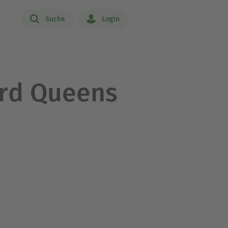
Suche
Login
ard Queens