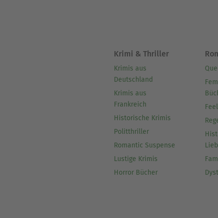
Krimi & Thriller
Ro
Krimis aus
Que
Deutschland
Fem
Krimis aus
Büc
Frankreich
Fee
Historische Krimis
Reg
Politthriller
Hist
Romantic Suspense
Lie
Lustige Krimis
Fam
Horror Bücher
Dys