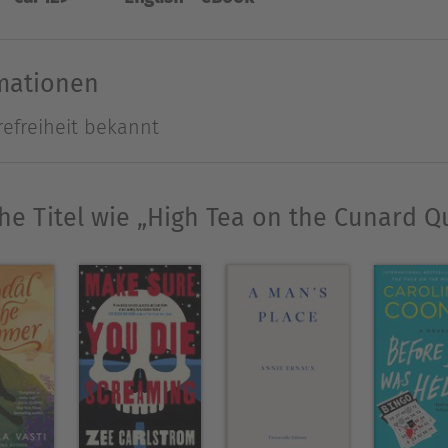
hampagne. Paul has worked, travelled upon or ph
offbeat sense of humour and a keen appetite for th
rmationen
refreiheit bekannt
Ausblenden
he Titel wie „High Tea on the Cunard 