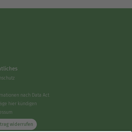
tliches
nschutz
rmationen nach Data Act
äge hier kündigen
essum
trag widerrufen