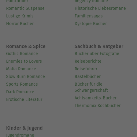
Politthriller
Regency Romane
Romantic Suspense
Historische Liebesromane
Lustige Krimis
Familiensagas
Horror Bücher
Dystopie Bücher
Romance & Spice
Sachbuch & Ratgeber
Gothic Romance
Bücher über Fotografie
Enemies to Lovers
Reiseberichte
Mafia Romance
Reiseführer
Slow Burn Romance
Bastelbücher
Sports Romance
Bücher für die
Schwangerschaft
Dark Romance
Achtsamkeits-Bücher
Erotische Literatur
Thermomix Kochbücher
Kinder & Jugend
Jugendromane