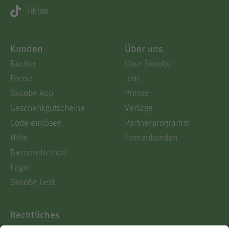
TikTok
Kunden
Über uns
Bücher
Über Skoobe
Preise
Jobs
Skoobe App
Presse
Geschenkgutscheine
Verlage
Code einlösen
Partnerprogramm
Hilfe
Firmenkunden
Barrierefreiheit
Login
Skoobe liest
Rechtliches