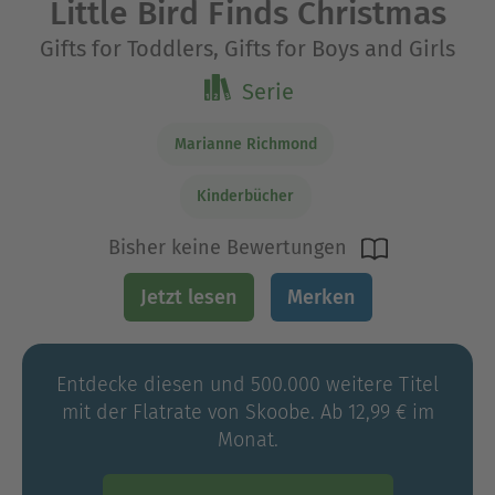
Little Bird Finds Christmas
Gifts for Toddlers, Gifts for Boys and Girls
Serie
Marianne Richmond
Kinderbücher
Bisher keine Bewertungen
Jetzt lesen
Merken
Entdecke diesen und 500.000 weitere Titel
mit der Flatrate von Skoobe. Ab 12,99 € im
Monat.