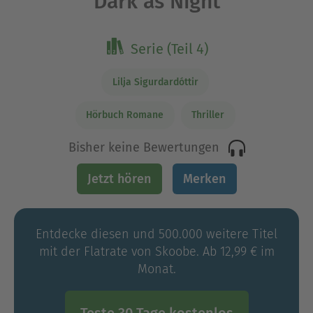
Dark as Night
Serie (Teil 4)
Lilja Sigurdardóttir
Hörbuch Romane
Thriller
Bisher keine Bewertungen
Jetzt hören
Merken
Entdecke diesen und 500.000 weitere Titel
mit der Flatrate von Skoobe. Ab 12,99 € im
Monat.