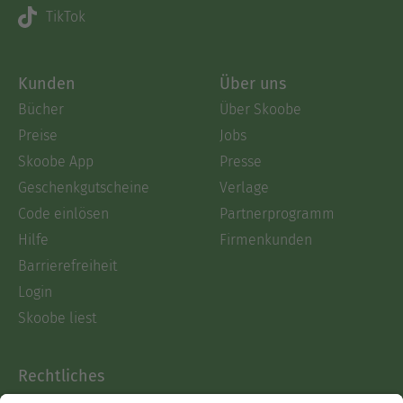
TikTok
Kunden
Über uns
Bücher
Über Skoobe
Preise
Jobs
Skoobe App
Presse
Geschenkgutscheine
Verlage
Code einlösen
Partnerprogramm
Hilfe
Firmenkunden
Barrierefreiheit
Login
Skoobe liest
Rechtliches
Datenschutz