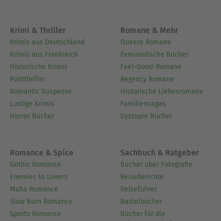
issues, and a college lecturer. He lives in Cedar
City, Utah.
Krimi & Thriller
Romane & Mehr
Krimis aus Deutschland
Queere Romane
Ausblenden
Krimis aus Frankreich
Feministische Bücher
Historische Krimis
Feel-Good-Romane
Politthriller
Regency Romane
Romantic Suspense
Historische Liebesromane
Lustige Krimis
Familiensagas
Horror Bücher
Dystopie Bücher
Romance & Spice
Sachbuch & Ratgeber
Gothic Romance
Bücher über Fotografie
Enemies to Lovers
Reiseberichte
Mafia Romance
Reiseführer
Slow Burn Romance
Bastelbücher
Sports Romance
Bücher für die