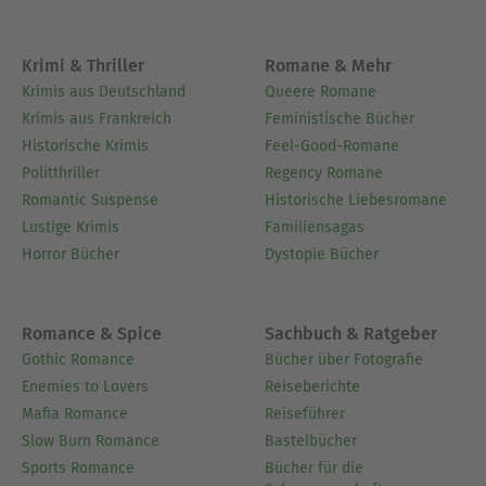
Claremont, California. Von 1988 bis 2007 schrieb
sie sechs historische Romane, die allesamt zu
Krimi & Thriller
Romane & Mehr
Weltbestsellern avancierten.
Krimis aus Deutschland
Queere Romane
Krimis aus Frankreich
Feministische Bücher
Ausblenden
Historische Krimis
Feel-Good-Romane
Politthriller
Regency Romane
Romantic Suspense
Historische Liebesromane
Lustige Krimis
Familiensagas
Horror Bücher
Dystopie Bücher
Romance & Spice
Sachbuch & Ratgeber
Gothic Romance
Bücher über Fotografie
Enemies to Lovers
Reiseberichte
Mafia Romance
Reiseführer
Slow Burn Romance
Bastelbücher
Sports Romance
Bücher für die