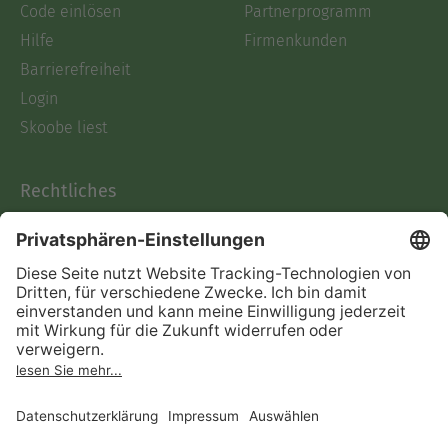
Code einlösen
Partnerprogramm
Hilfe
Firmenkunden
Barrierefreiheit
Login
Skoobe liest
Rechtliches
Datenschutz
AGB
Informationen nach Data
Act
Verträge hier kündigen
Impressum
Vertrag widerrufen