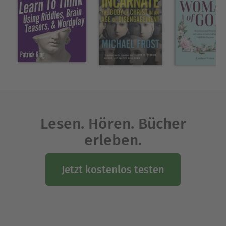
homilies, interviews, classes, and speeches, as
well as excerpts from his published writings.
Editing these works into a cohesive and definitive
guide to the Christian life, Drs. Christensen and
Laird memorialize his popular teachings. By
listening to Nouwen&#39;s teachings on
discernment, you&#39;ll learn that God&#39;s
presence is all around you, if you only know
where to look. This course is part of the Learn25
Collection.
Lesen. Hören. Bücher
erleben.
Über Henri Nouwen
Henri Nouwen, *24. Januar 1932, † 21. September
Jetzt kostenlos testen
1996. Professor für Psychologie und
Pastoraltheologie u. a. an den Universitäten von
Yale und Harvard in den USA. 1986 schloss er sich
der Arche-Bewegung an, einer
Lebensgemeinschaft von Menschen mit und ohne