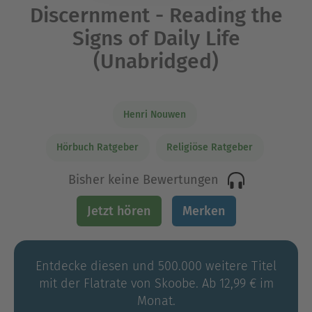
Discernment - Reading the
Signs of Daily Life
(Unabridged)
Henri Nouwen
Hörbuch Ratgeber
Religiöse Ratgeber
Bisher keine Bewertungen
Jetzt hören
Merken
Entdecke diesen und 500.000 weitere Titel
mit der Flatrate von Skoobe. Ab 12,99 € im
Monat.