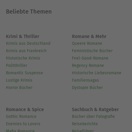
Behinderung. Bis zu seinem Tod war er geistlicher
Beliebte Themen
Leiter der Gemeinschaft Daybreak in
Toronto/Kanada. Henri Nouwen gehört zu den
bekanntesten geistlichen Schriftstellern der
Gegenwart.
Krimi & Thriller
Romane & Mehr
Krimis aus Deutschland
Queere Romane
Ausblenden
Krimis aus Frankreich
Feministische Bücher
Historische Krimis
Feel-Good-Romane
Politthriller
Regency Romane
Romantic Suspense
Historische Liebesromane
Lustige Krimis
Familiensagas
Horror Bücher
Dystopie Bücher
Romance & Spice
Sachbuch & Ratgeber
Gothic Romance
Bücher über Fotografie
Enemies to Lovers
Reiseberichte
Mafia Romance
Reiseführer