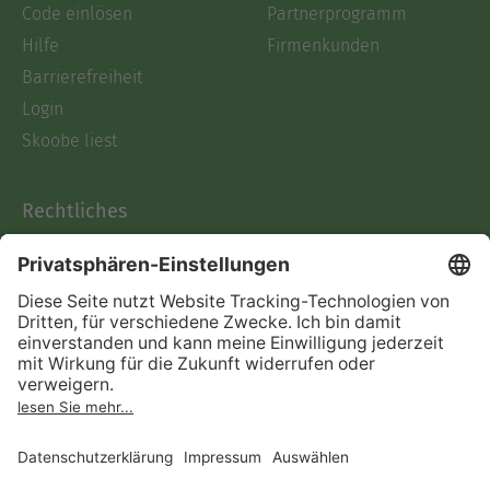
Code einlösen
Partnerprogramm
Hilfe
Firmenkunden
Barrierefreiheit
Login
Skoobe liest
Rechtliches
Datenschutz
AGB
Informationen nach Data
Act
Verträge hier kündigen
Impressum
Vertrag widerrufen