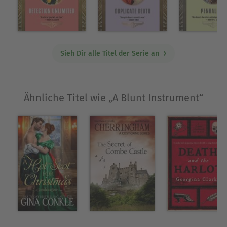
unique characters and a fast-paced plot."—We Be
Reading
Über Georgette Heyer
Sieh Dir alle Titel der Serie an
Georgette Heyer, geboren am 16. August 1902,
schrieb mit siebzehn Jahren ihren ersten Roman,
der zwei Jahre später veröffentlicht wurde. Seit
Ähnliche Titel wie „A Blunt Instrument“
dieser Zeit hat sie eine lange Reihe charmant
unterhaltender Bücher verfasst, die weit über die
Grenzen Englands hinaus Widerhall fanden. Sie
starb am 5. Juli 1974 in London.
Ausblenden