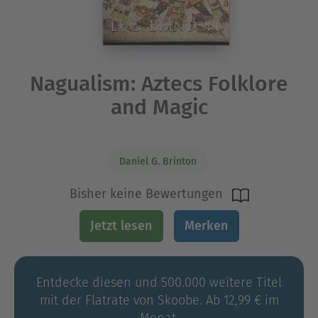
Nagualism: Aztecs Folklore
and Magic
Daniel G. Brinton
Bisher keine Bewertungen
Jetzt lesen
Merken
Entdecke diesen und 500.000 weitere Titel
mit der Flatrate von Skoobe. Ab 12,99 € im
Monat.