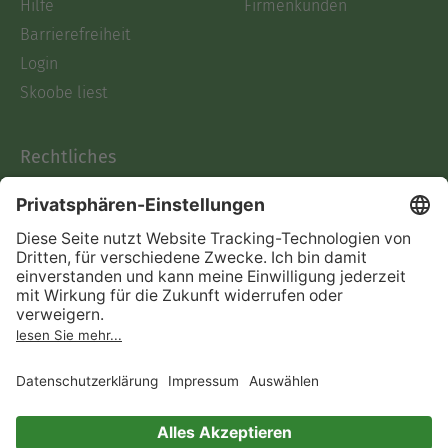
Hilfe
Firmenkunden
Barrierefreiheit
Login
Skoobe liest
Rechtliches
Datenschutz
AGB
Informationen nach Data
Act
Verträge hier kündigen
Impressum
Vertrag widerrufen