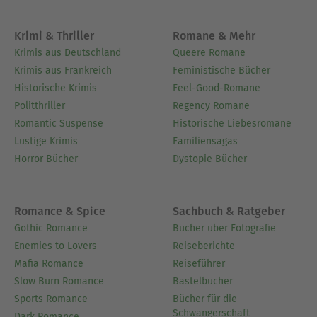
Krimi & Thriller
Romane & Mehr
Krimis aus Deutschland
Queere Romane
Krimis aus Frankreich
Feministische Bücher
Historische Krimis
Feel-Good-Romane
Politthriller
Regency Romane
Romantic Suspense
Historische Liebesromane
Lustige Krimis
Familiensagas
Horror Bücher
Dystopie Bücher
Romance & Spice
Sachbuch & Ratgeber
Gothic Romance
Bücher über Fotografie
Enemies to Lovers
Reiseberichte
Mafia Romance
Reiseführer
Slow Burn Romance
Bastelbücher
Sports Romance
Bücher für die
Schwangerschaft
Dark Romance