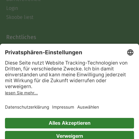
Login
Skoobe liest
Rechtliches
Datenschutz
AGB
Informationen nach Data
Act
Verträge hier kündigen
Impressum
Vertrag widerrufen
Immer ein gutes Buch