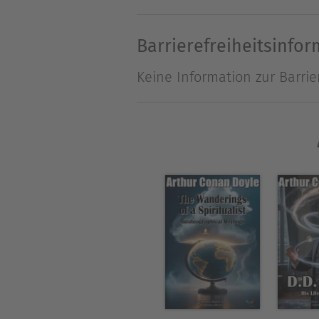
microscopes revealed microb
on Christian doctrine, sugge
Barrierefreiheitsinfo
proof of the afterlife. The t
Keine Information zur Barrie
for grief. The New Revelatio
World War I (then recent). C
foundation for his later spir
era where, as he saw it, fait
Über Arthur Conan Doyle
Arthur Conan Doyle wurde 18
1891 als Arzt. Danach widme
über fünfzig Sprachen überse
Doyle hat aber auch Science