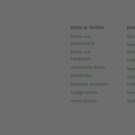
Krimi & Thriller
Ro
Krimis aus
Que
Deutschland
Fem
Krimis aus
Büc
Frankreich
Fee
Historische Krimis
Reg
Politthriller
Hist
Romantic Suspense
Lie
Lustige Krimis
Fam
Horror Bücher
Dys