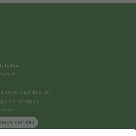
tliches
nschutz
rmationen nach Data Act
äge hier kündigen
essum
trag widerrufen