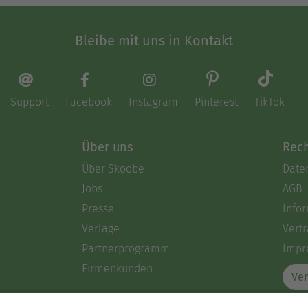
Bleibe mit uns in Kontakt
Support
Facebook
Instagram
Pinterest
TikTok
Über uns
Rech
Über Skoobe
Date
Jobs
AGB
Presse
Info
Verlage
Vertr
Partnerprogramm
Impr
Firmenkunden
Ver