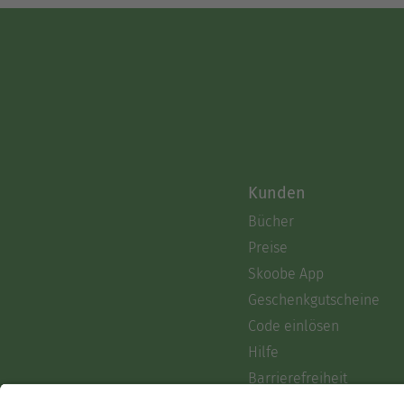
Kunden
Bücher
Preise
Skoobe App
Geschenkgutscheine
Code einlösen
Hilfe
Barrierefreiheit