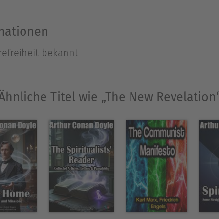
es, so do psychic methods reveal an unseen spirit
sting spiritualism complements and revives true re
rmationen
one is missionary: Doyle writes as a doctor might d
refreiheit bekannt
n emphasizes the solace this discovery brings to t
oncluding with calls for open-minded inquiry, Doyle
itualist campaigns. It's a concise, enthusiastic m
Ähnliche Titel wie „The New Revelation
h and science join hands to unveil the continuity of
59 im schottischen Edinburgh geboren. Er studier
te er sich dem Schreiben. Die Geschichten um Sh
tzt und als Filme, Theaterstücke, Hörspiele und s
 Fiction und Gedichtbände verfasst. Er starb 1930