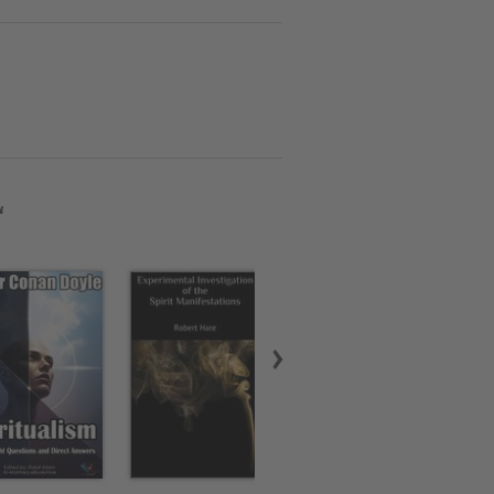
ual reality. He also touches
ligion by providing direct
eliver joyous news of a cure
hose who lost loved ones in
 effectively lays the
anifesto heralding a dawning
“
 life beyond the veil.
te Medizin und arbeitete bis
erlock Holmes wurden in
ogar im Ballett verarbeitet.
 in seinem Haus in Sussex.