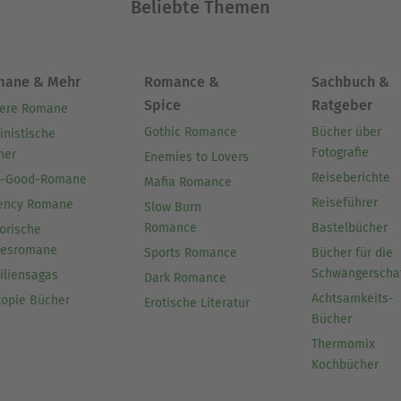
Beliebte Themen
mane & Mehr
Romance &
Sachbuch &
Spice
Ratgeber
ere Romane
Gothic Romance
Bücher über
inistische
Fotografie
her
Enemies to Lovers
Reiseberichte
l-Good-Romane
Mafia Romance
Reiseführer
ency Romane
Slow Burn
Romance
Bastelbücher
orische
besromane
Sports Romance
Bücher für die
Schwangerscha
iliensagas
Dark Romance
Achtsamkeits-
topie Bücher
Erotische Literatur
Bücher
Thermomix
Kochbücher