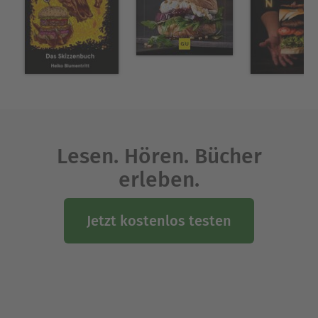
make your taste buds dance✅ Master
25+
legendary sauces
, from In-N-Out's secret spread
to umami-packed truffle aioli
Ausblenden
Lesen. Hören. Bücher
erleben.
Jetzt kostenlos testen