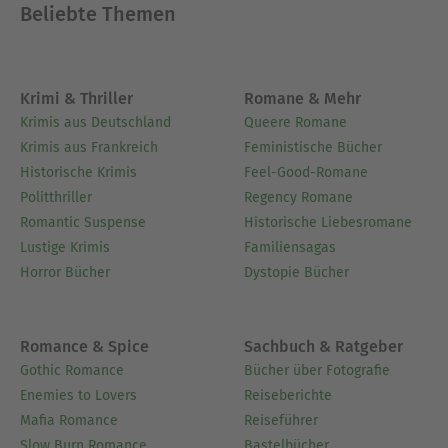
Beliebte Themen
Krimi & Thriller
Romane & Mehr
Krimis aus Deutschland
Queere Romane
Krimis aus Frankreich
Feministische Bücher
Historische Krimis
Feel-Good-Romane
Politthriller
Regency Romane
Romantic Suspense
Historische Liebesromane
Lustige Krimis
Familiensagas
Horror Bücher
Dystopie Bücher
Romance & Spice
Sachbuch & Ratgeber
Gothic Romance
Bücher über Fotografie
Enemies to Lovers
Reiseberichte
Mafia Romance
Reiseführer
Slow Burn Romance
Bastelbücher