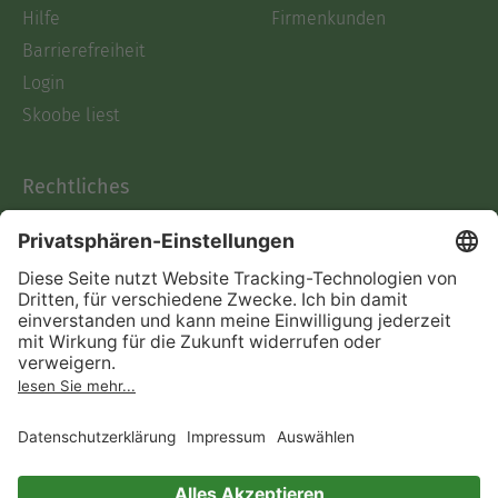
Hilfe
Firmenkunden
Barrierefreiheit
Login
Skoobe liest
Rechtliches
Datenschutz
AGB
Informationen nach Data
Act
Verträge hier kündigen
Impressum
Vertrag widerrufen