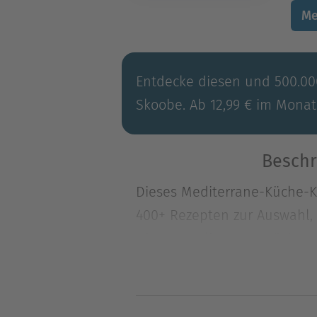
Me
Entdecke diesen und 500.000
Skoobe. Ab 12,99 € im Monat
Beschr
Dieses Mediterrane-Küche-Ko
400+ Rezepten zur Auswahl, 
Dieses Mediterrane-Küche-Ko
400+ Rezepten zur Auswahl, 
Mittelmeerdiät ist eine Ern
der Mittelmeeranrainerstaat