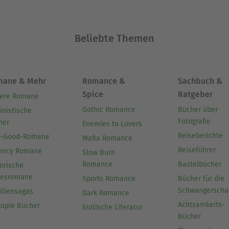
e Nüsse oder Haferflocken mit Trockenfrüchten al
ationen finden Sie im Buch)
Beliebte Themen
Ausblenden
mane & Mehr
Romance &
Sachbuch &
Spice
Ratgeber
ere Romane
Gothic Romance
Bücher über
inistische
Fotografie
her
Enemies to Lovers
Reiseberichte
l-Good-Romane
Mafia Romance
Reiseführer
ency Romane
Slow Burn
Romance
Bastelbücher
orische
besromane
Sports Romance
Bücher für die
Schwangerscha
iliensagas
Dark Romance
Achtsamkeits-
topie Bücher
Erotische Literatur
Bücher