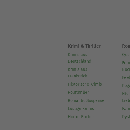
gefrorenen Beeren, gemischt
Crackern essen.(mehr Inform
Krimi & Thriller
Ro
Krimis aus
Que
Deutschland
Fem
Krimis aus
Büc
Frankreich
Fee
Historische Krimis
Reg
Politthriller
Hist
Romantic Suspense
Lie
Lustige Krimis
Fam
Horror Bücher
Dys