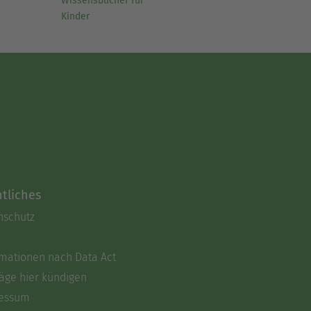
Wissensbücher für
Kinder
tliches
nschutz
rmationen nach Data Act
äge hier kündigen
essum