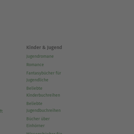
s Snack anstelle von
Kinder & Jugend
Jugendromane
Romance
Fantasybücher für
Jugendliche
Beliebte
Kinderbuchreihen
Beliebte
Jugendbuchreihen
ft
Bücher über
Einhörner