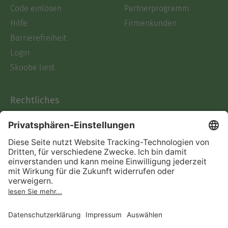
Code einlösen
Partnerprogramm
Hilfe
Firmenkunden
Barrierefreiheit
Login
Skoobe liest
Rechtliches
Datenschutz
AGB
Informationen nach Data
Act
Verträge hier kündigen
Impressum
Vertrag widerrufen