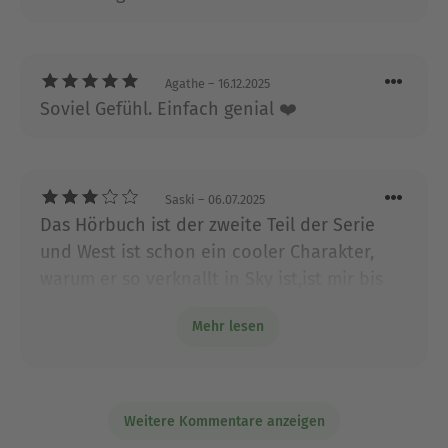
Agathe
– 16.12.2025
Soviel Gefühl. Einfach genial ❤️
Saski
– 06.07.2025
Das Hörbuch ist der zweite Teil der Serie
und West ist schon ein cooler Charakter,
warum er so verknallt in Sky ist,ist mir bis
zum Schluss nicht ganz klar geworden. Im
Mehr lesen
gesamten aber eine solide Lovestory mit
Spice. Am Ende dreht die Geschichte noch
eine unnötige Runde die für die Handlung
meiner Meinung unnötig ist.
Weitere Kommentare anzeigen