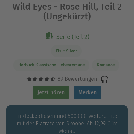
Wild Eyes - Rose Hill, Teil 2
(Ungekürzt)
Serie (Teil 2)
Elsie Silver
Hörbuch Klassische Liebesromane
Romance
89 Bewertungen
Jetzt hören
Merken
Entdecke diesen und 500.000 weitere Titel
mit der Flatrate von Skoobe. Ab 12,99 € im
Monat.