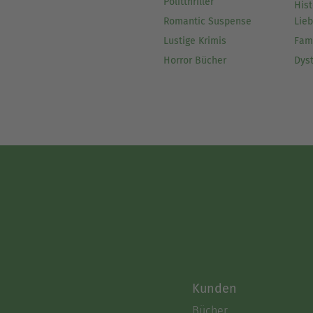
Politthriller
Hist
Romantic Suspense
Lie
Lustige Krimis
Fam
Horror Bücher
Dys
Kunden
Bücher