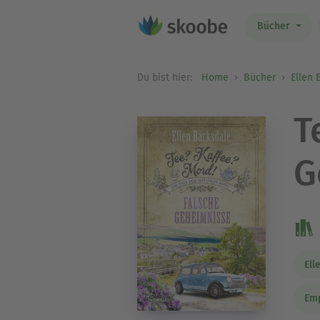
Bücher
Du bist hier:
Home
Bücher
Ellen 
T
G
Ell
Em