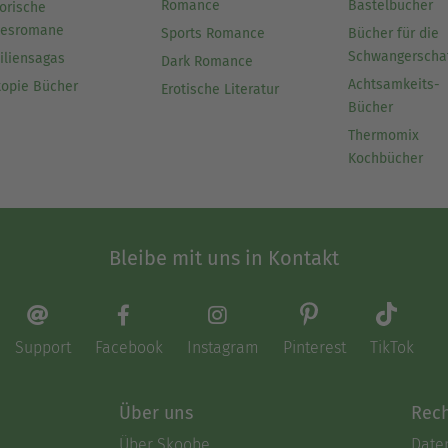
Romance
Bastelbücher
orische
besromane
Sports Romance
Bücher für die
Schwangerscha
iliensagas
Dark Romance
Achtsamkeits-
topie Bücher
Erotische Literatur
Bücher
Thermomix
Kochbücher
Bleibe mit uns in Kontakt
Support
Facebook
Instagram
Pinterest
TikTok
Über uns
Rech
Über Skoobe
Date