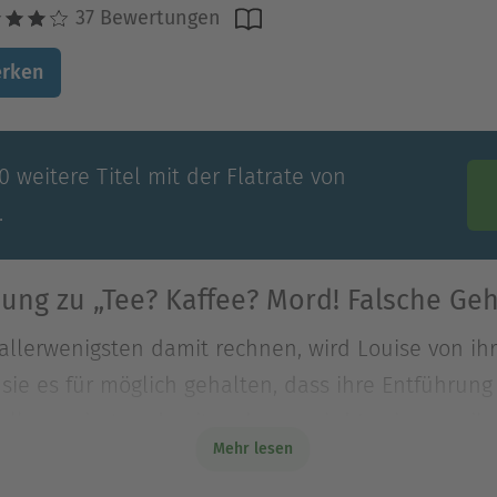
37 Bewertungen
rken
 weitere Titel mit der Flatrate von
.
ung zu „Tee? Kaffee? Mord! Falsche Ge
allerwenigsten damit rechnen, wird Louise von ihr
 sie es für möglich gehalten, dass ihre Entführung
allerwenigsten damit rechnen, wird Louise von ihr
Mehr lesen
 sie es für möglich gehalten, dass ihre Entführung
doch jetzt meldet sich ein Unbekannter bei ihr - 