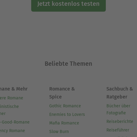
Jetzt kostenlos testen
Beliebte Themen
mane & Mehr
Romance &
Sachbuch &
Spice
Ratgeber
ere Romane
Gothic Romance
Bücher über
inistische
Fotografie
her
Enemies to Lovers
Reiseberichte
l-Good-Romane
Mafia Romance
Reiseführer
ency Romane
Slow Burn