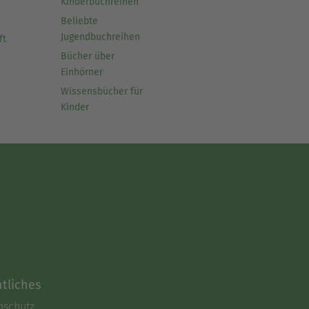
Kinderbuchreihen
Beliebte
Jugendbuchreihen
ft
Bücher über
Einhörner
Wissensbücher für
Kinder
tliches
nschutz