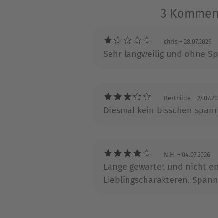
Charakteren auch weltweit K
3 Komment
unabhängig voneinander ge
chris
– 28.07.2026
Sehr langweilig und ohne S
Über Ellen Barksdale
Geboren wurde Ellen Barksda
und begann auch schon früh,
Berthilde
– 27.07.2
beschloss sie vor Kurzem, se
Diesmal kein bisschen span
Krimireihe. Ellen Barksdale
Libby in der Nähe von Swan
N.H.
– 04.07.2026
Lange gewartet und nicht en
Lieblingscharakteren. Spann