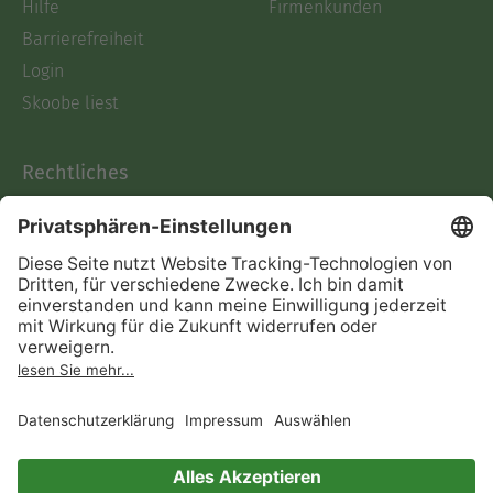
Hilfe
Firmenkunden
Barrierefreiheit
Login
Skoobe liest
Rechtliches
Datenschutz
AGB
Informationen nach Data
Act
Verträge hier kündigen
Impressum
Vertrag widerrufen