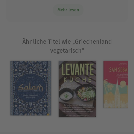
mit wenigen regionalen Zutaten zaubern
Kochbuch Kanaan, das auf ihre Initiative
Mehr lesen
zurückgeht. Elissavet Patrikiou ist es bei den
können.
Kochbüchern stets wichtig die Rezepte zu
verorten, den sozialen Background zu zeigen, wo
die Gerichte herkommen oder entstehen. Sie
Ähnliche Titel wie „Griechenland
erzählt immer auch die Geschichten der
Menschen hinter dem selbstgekochten Essen.
vegetarisch“
Ausblenden