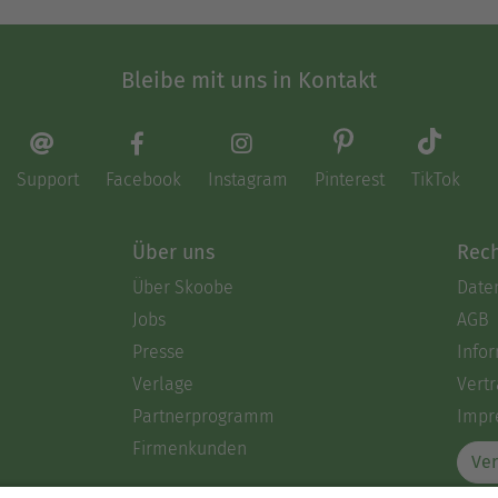
Bleibe mit uns in Kontakt
Support
Facebook
Instagram
Pinterest
TikTok
Über uns
Rech
Über Skoobe
Date
Jobs
AGB
Presse
Info
Verlage
Vertr
Partnerprogramm
Impr
Firmenkunden
Ver