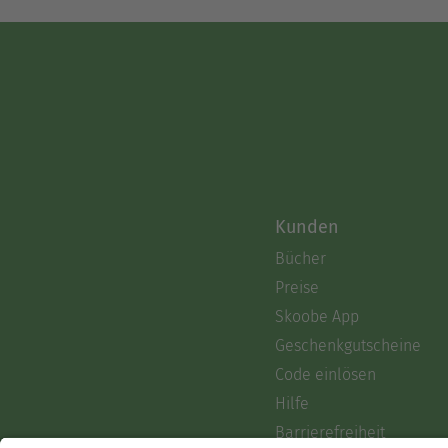
Kunden
Bücher
Preise
Skoobe App
Geschenkgutscheine
Code einlösen
Hilfe
Barrierefreiheit