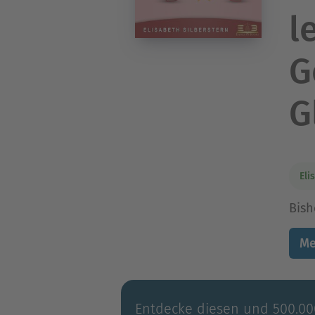
l
G
G
Eli
Bish
Me
Entdecke diesen und 500.000