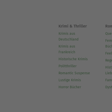
Krimi & Thriller
Ro
Krimis aus
Que
Deutschland
Fem
Krimis aus
Büc
Frankreich
Fee
Historische Krimis
Reg
Politthriller
Hist
Romantic Suspense
Lie
Lustige Krimis
Fam
Horror Bücher
Dys