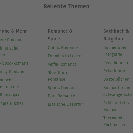
Beliebte Themen
mane & Mehr
Romance &
Sachbuch &
Spice
Ratgeber
ere Romane
Gothic Romance
Bücher über
inistische
Fotografie
her
Enemies to Lovers
Reiseberichte
l-Good-Romane
Mafia Romance
Reiseführer
ency Romane
Slow Burn
Romance
Bastelbücher
orische
besromane
Sports Romance
Bücher für die
Schwangerscha
iliensagas
Dark Romance
Achtsamkeits-
topie Bücher
Erotische Literatur
Bücher
Thermomix
Kochbücher