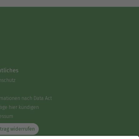
tliches
nschutz
rmationen nach Data Act
äge hier kündigen
essum
trag widerrufen