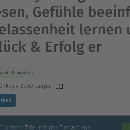
esen, Gefühle beeinf
elassenheit lernen
lück & Erfolg er
sabeth Silberstern
er keine Bewertungen
rken
 weitere Titel mit der Flatrate von