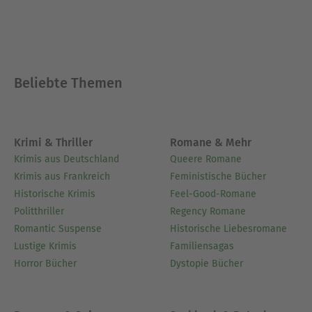
und theoretische Sozialpsychologe) und als
Dozent in Logopäd*innen- und
Ergotherapeut*innen-Lehranstalt
Ausblenden
Beliebte Themen
Krimi & Thriller
Romane & Mehr
Krimis aus Deutschland
Queere Romane
Krimis aus Frankreich
Feministische Bücher
Historische Krimis
Feel-Good-Romane
Politthriller
Regency Romane
Romantic Suspense
Historische Liebesromane
Lustige Krimis
Familiensagas
Horror Bücher
Dystopie Bücher