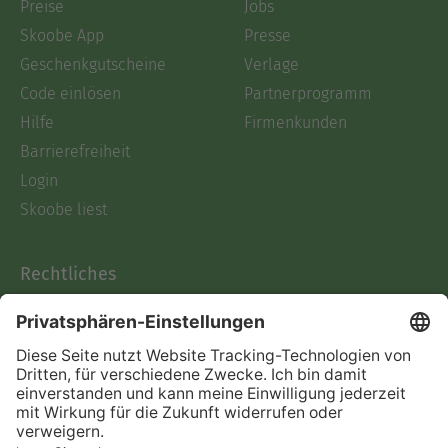
Preise
Jobs
Skoobe App
Presse
Geschenkgutscheine
Verlage
Code einlösen
Partnerprogramm
Hilfe
Firmenkunden
Barrierefreiheit
Login
Skoobe liest
Rechtliches
Datenschutz
AGB
Informationen nach Data
Act
Verträge hier kündigen
Impressum