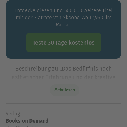
Entdecke diesen und 500.000 weitere Titel
mit der Flatrate von Skoobe. Ab 12,99 € im
Monat.
Teste 30 Tage kostenlos
Beschreibung zu „Das Bedürfnis nach
ästhetischer Erfahrung und der kreative
Prozess“
Mehr lesen
Wie funktionieren Wahrnehmen und Verstehen
im Alltag, und wie unterscheidet sich dies vom
Prozess der Bildbetrachtung im Bereich der
Verlag:
vormodernen und der modernen Kunst? Ein
Books on Demand
Prozessmodell von Alltags-