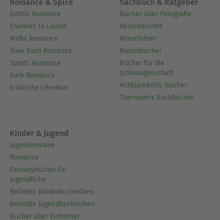
Romance & Spice
Sachbuch & Ratgeber
Gothic Romance
Bücher über Fotografie
Enemies to Lovers
Reiseberichte
Mafia Romance
Reiseführer
Slow Burn Romance
Bastelbücher
Sports Romance
Bücher für die
Schwangerschaft
Dark Romance
Achtsamkeits-Bücher
Erotische Literatur
Thermomix Kochbücher
Kinder & Jugend
Jugendromane
Romance
Fantasybücher für
Jugendliche
Beliebte Kinderbuchreihen
Beliebte Jugendbuchreihen
Bücher über Einhörner