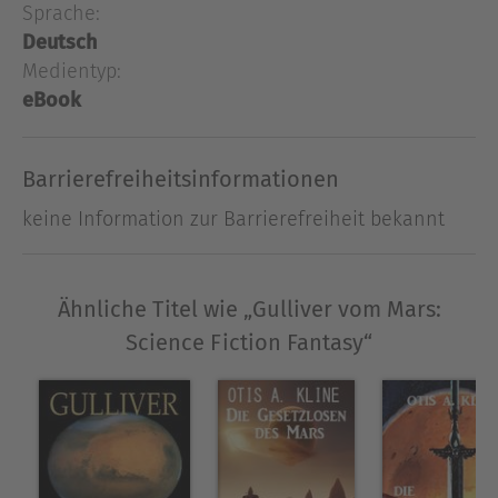
Sprache:
verliebt.Ein klassisches Fantasy
Planetenabenteuer.
Deutsch
Medientyp:
eBook
Ausblenden
Barrierefreiheitsinformationen
keine Information zur Barrierefreiheit bekannt
Ähnliche Titel wie „Gulliver vom Mars:
Science Fiction Fantasy“