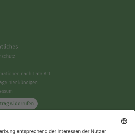
tliches
nschutz
rmationen nach Data Act
äge hier kündigen
essum
trag widerrufen