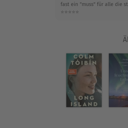
fast ein "muss" für alle die 
⭐⭐⭐⭐⭐
Ä