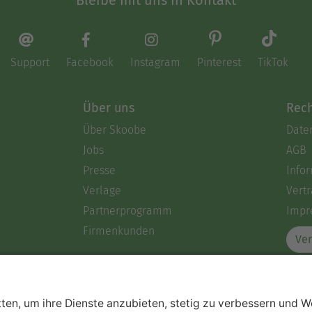
Support
Facebook
Instagram
Pinterest
TikTok
Über uns
Rech
Über Skoobe
Date
Jobs
AGB
Presse
Info
Verlage
Vertr
Partnerprogramm
Impr
Firmenkunden
Ver