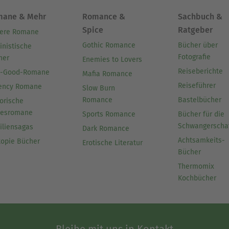
mane & Mehr
Romance &
Sachbuch &
Spice
Ratgeber
ere Romane
Gothic Romance
Bücher über
inistische
Fotografie
her
Enemies to Lovers
Reiseberichte
l-Good-Romane
Mafia Romance
Reiseführer
ency Romane
Slow Burn
Romance
Bastelbücher
orische
besromane
Sports Romance
Bücher für die
Schwangerscha
iliensagas
Dark Romance
Achtsamkeits-
topie Bücher
Erotische Literatur
Bücher
Thermomix
Kochbücher
Bleibe mit uns in Kontakt