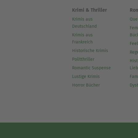
Krimi & Thriller
Ro
Krimis aus
Que
Deutschland
Fem
Krimis aus
Büc
Frankreich
Fee
Historische Krimis
Reg
Politthriller
Hist
Romantic Suspense
Lie
Lustige Krimis
Fam
Horror Bücher
Dys