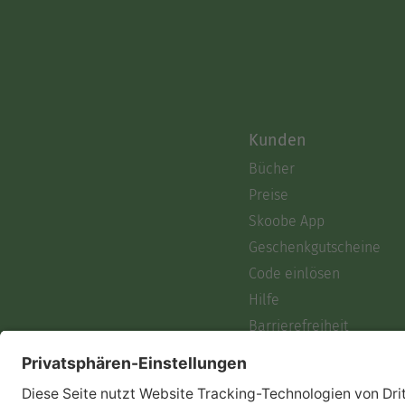
Kunden
Bücher
Preise
Skoobe App
Geschenkgutscheine
Code einlösen
Hilfe
Barrierefreiheit
Login
Skoobe liest