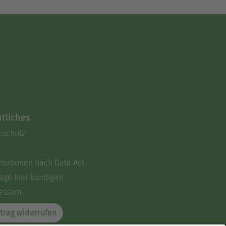
tliches
nschutz
rmationen nach Data Act
äge hier kündigen
essum
trag widerrufen