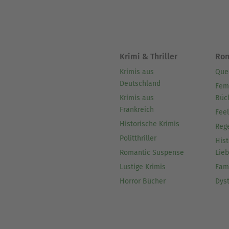
Krimi & Thriller
Ro
Krimis aus
Que
Deutschland
Fem
Krimis aus
Büc
Frankreich
Fee
Historische Krimis
Reg
Politthriller
Hist
Romantic Suspense
Lie
Lustige Krimis
Fam
Horror Bücher
Dys