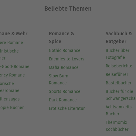
Beliebte Themen
mane & Mehr
Romance &
Sachbuch &
Spice
Ratgeber
ere Romane
Gothic Romance
Bücher über
inistische
Fotografie
her
Enemies to Lovers
Reiseberichte
l-Good-Romane
Mafia Romance
Reiseführer
ency Romane
Slow Burn
Romance
Bastelbücher
orische
besromane
Sports Romance
Bücher für die
Schwangerscha
iliensagas
Dark Romance
Achtsamkeits-
topie Bücher
Erotische Literatur
Bücher
Thermomix
Kochbücher