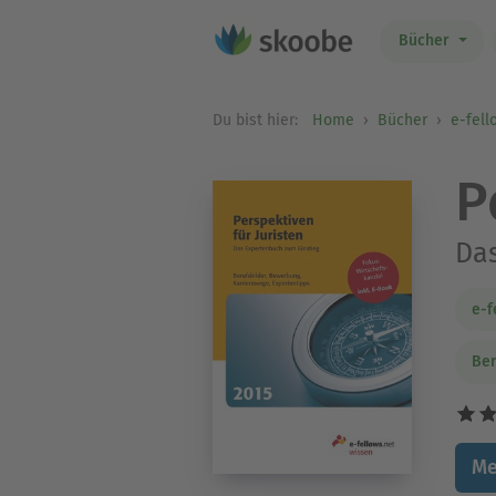
Bücher
Du bist hier:
Home
Bücher
e-fell
P
Das
e-f
Ber
Me