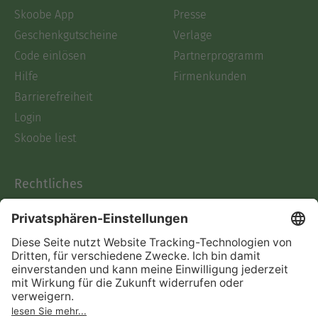
Skoobe App
Presse
Geschenkgutscheine
Verlage
Code einlösen
Partnerprogramm
Hilfe
Firmenkunden
Barrierefreiheit
Login
Skoobe liest
Rechtliches
Datenschutz
AGB
Informationen nach Data
Act
Verträge hier kündigen
Impressum