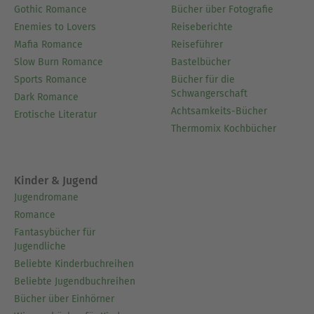
Gothic Romance
Bücher über Fotografie
Enemies to Lovers
Reiseberichte
Mafia Romance
Reiseführer
Slow Burn Romance
Bastelbücher
Sports Romance
Bücher für die
Schwangerschaft
Dark Romance
Achtsamkeits-Bücher
Erotische Literatur
Thermomix Kochbücher
Kinder & Jugend
Jugendromane
Romance
Fantasybücher für
Jugendliche
Beliebte Kinderbuchreihen
Beliebte Jugendbuchreihen
Bücher über Einhörner