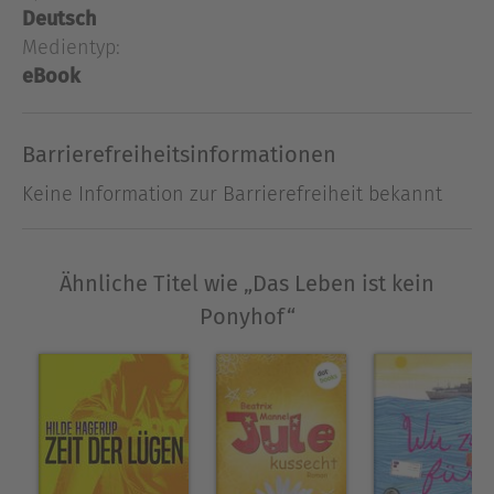
und nach kommt eine selbstbewusstere und
Deutsch
glücklichere Viola zum Vorschein, die nun auch
Medientyp:
bei den Jungen besser ankommt. Doch warum
eBook
benimmt Simone sich auf einmal so daneben?
Barrierefreiheitsinformationen
Ausblenden
Keine Information zur Barrierefreiheit bekannt
Ähnliche Titel wie „Das Leben ist kein
Ponyhof“