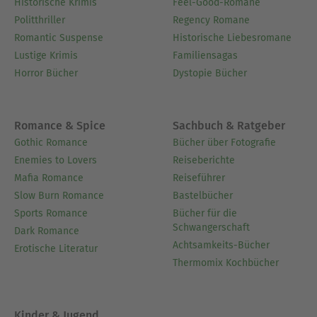
Historische Krimis
Feel-Good-Romane
Politthriller
Regency Romane
Romantic Suspense
Historische Liebesromane
Lustige Krimis
Familiensagas
Horror Bücher
Dystopie Bücher
Romance & Spice
Sachbuch & Ratgeber
Gothic Romance
Bücher über Fotografie
Enemies to Lovers
Reiseberichte
Mafia Romance
Reiseführer
Slow Burn Romance
Bastelbücher
Sports Romance
Bücher für die
Schwangerschaft
Dark Romance
Achtsamkeits-Bücher
Erotische Literatur
Thermomix Kochbücher
Kinder & Jugend