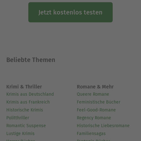
Buch versucht er, die besten Lösungsansätze aus
zwei Welten zu vereinen: Wissenschaftliche
Jetzt kostenlos testen
Laboranalysen, die Hand-in-Hand mit den
vielfältigen Möglichkeiten der Naturheilkunde
gehen.
Ausblenden
Beliebte Themen
Krimi & Thriller
Romane & Mehr
Krimis aus Deutschland
Queere Romane
Krimis aus Frankreich
Feministische Bücher
Historische Krimis
Feel-Good-Romane
Politthriller
Regency Romane
Romantic Suspense
Historische Liebesromane
Lustige Krimis
Familiensagas