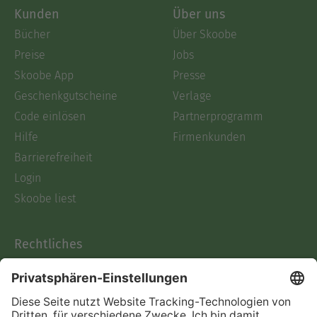
Kunden
Über uns
Bücher
Über Skoobe
Preise
Jobs
Skoobe App
Presse
Geschenkgutscheine
Verlage
Code einlösen
Partnerprogramm
Hilfe
Firmenkunden
Barrierefreiheit
Login
Skoobe liest
Rechtliches
Datenschutz
AGB
Informationen nach Data