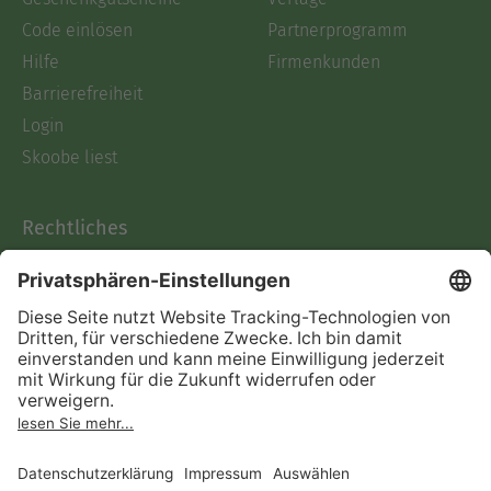
Code einlösen
Partnerprogramm
Hilfe
Firmenkunden
Barrierefreiheit
Login
Skoobe liest
Rechtliches
Datenschutz
AGB
Informationen nach Data
Act
Verträge hier kündigen
Impressum
Vertrag widerrufen