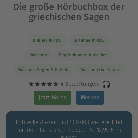
Die große Hörbuchbox der
griechischen Sagen
Dimiter Inkiow
Susanne Inkiow
Märchen
Empfehlungen Klassiker
Märchen, Sagen & Fabeln
Märchen für Kinder
4 Bewertungen
Jetzt hören
Merken
Entdecke diesen und 500.000 weitere Titel
mit der Flatrate von Skoobe. Ab 12,99 € im
Monat.