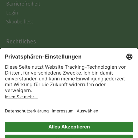
Barrierefreiheit
Login
Skoobe liest
Rechtliches
Datenschutz
AGB
Informationen nach Data
Act
Verträge hier kündigen
Impressum
Vertrag widerrufen
Immer ein gutes Buch