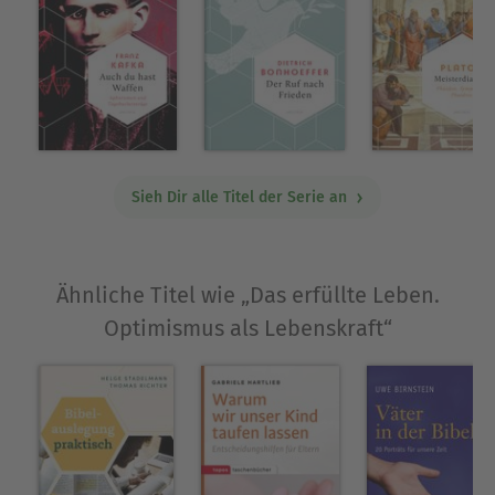
Widerstand, sein Gedicht »Von guten Mächten«
ist weltberühmt
Wunderbares Geschenk: Kraftvolle Worte für
Trost und Zuversicht
Über Dietrich Bonhoeffer
Sieh Dir alle Titel der Serie an
Dietrich Bonhoeffer wird am 4. Februar 1906 in
Breslau geboren. Als er sechs Jahre alt ist,
übersiedelt die Familie Bonhoeffer nach Berlin. Er
studiert in Tübingen und Berlin Theologie und
Ähnliche Titel wie „Das erfüllte Leben.
promoviert 1927 mit 21 Jahren. Nach einem
Optimismus als Lebenskraft“
Auslandsvikariat in der deutschen Gemeinde in
Barcelona kehrt Bonhoeffer 1929 nach Berlin
zurück, legt sein zweites Theologisches Examen ab
und habilitiert sich im Alter von nur 24 Jahren.
Nach Auslandsaufenthalten lehrt er ab 1931 an
der Berliner Universität. Bald nach der