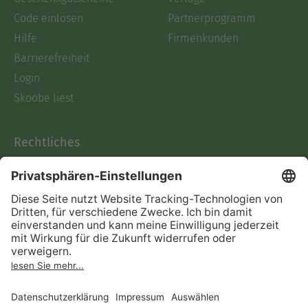
Code einlösen
Partnerprogramm
Hilfe
Firmenkunden
Barrierefreiheit
Login
Skoobe liest
Rechtliches
Datenschutz
AGB
Informationen nach Data
Act
Verträge hier kündigen
Impressum
Vertrag widerrufen