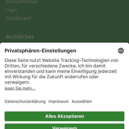
Barrierefreiheit
Login
Skoobe liest
Rechtliches
Datenschutz
AGB
Informationen nach Data
Act
Verträge hier kündigen
Impressum
Vertrag widerrufen
Immer ein gutes Buch