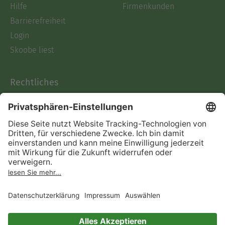
Hilfe
Firmenkunden
Barrierefreiheit
Login
Skoobe liest
Rechtliches
Datenschutz
AGB
Informationen nach Data
Act
Verträge hier kündigen
Impressum
Vertrag widerrufen