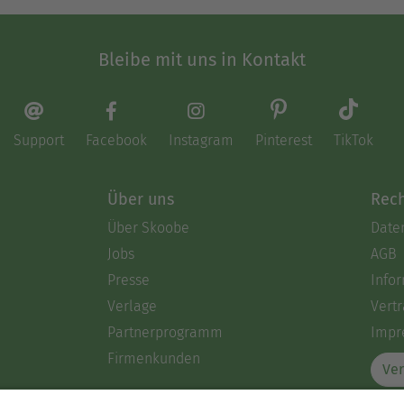
Bleibe mit uns in Kontakt
Support
Facebook
Instagram
Pinterest
TikTok
Über uns
Rech
Über Skoobe
Date
Jobs
AGB
Presse
Info
Verlage
Vertr
Partnerprogramm
Impr
Firmenkunden
Ver