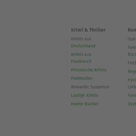
Krimi & Thriller
Ro
Krimis aus
Que
Deutschland
Fem
Krimis aus
Büc
Frankreich
Fee
Historische Krimis
Reg
Politthriller
Hist
Romantic Suspense
Lie
Lustige Krimis
Fam
Horror Bücher
Dys