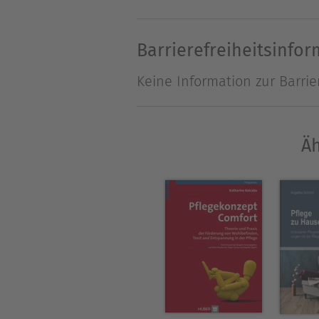
professionelle Tugenden zu 
lauten "Was sollen wir tun?
Barrierefreiheitsinfo
Dies entspricht den Bedenke
Keine Information zur Barrie
meine persönlichen Werte a
Fundierung der pflegerische
Äh