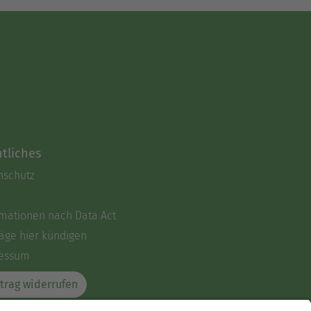
tliches
nschutz
rmationen nach Data Act
äge hier kündigen
essum
trag widerrufen