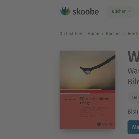
Bücher
Du bist hier:
Home
Bücher
Derek
W
Was
Bil
Der
Bish
Me