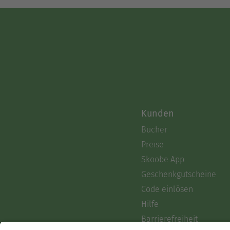
Kunden
Bücher
Preise
Skoobe App
Geschenkgutscheine
Code einlösen
Hilfe
Barrierefreiheit