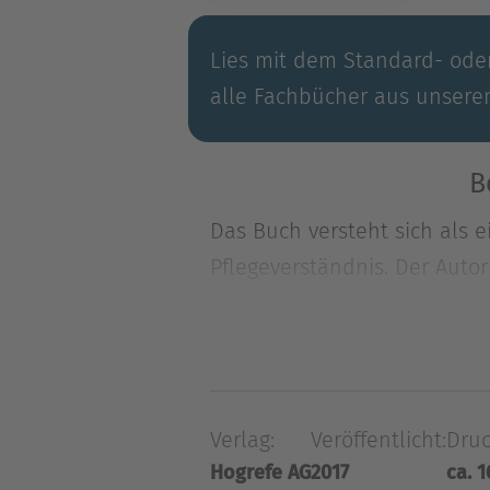
Lies mit dem Standard- oder
alle Fachbücher aus unsere
B
Das Buch versteht sich als 
Pflegeverständnis. Der Autor
Ve
Das Buch versteht sich als 
Pflegeverständnis. Der Autor
Verletzlichkeit des erkrank
Verlag:
Veröffentlicht:
Druc
fachkompetent sind, sondern
Hogrefe AG
2017
ca. 1
Ehrlichkeit, Mut und Offenhe