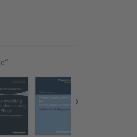
e Leitfrage sollte nicht
(Pflegende) auszeichnen?".
son anvertrauen? Wird sie
ellmans philosophische
rschungsdiskurse.
ge“