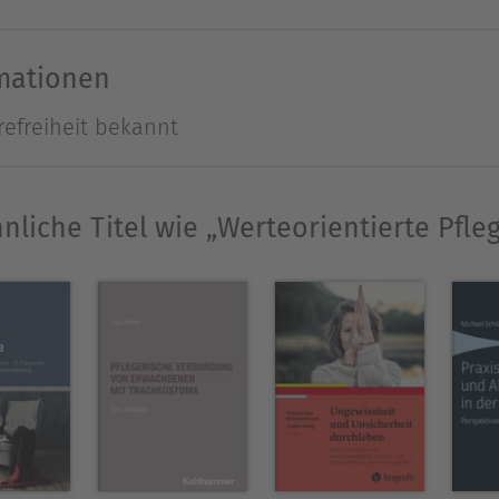
gründen, statt auf Regeln und Normen. Die ethisch
", sondern "Wodurch sollten wir uns als Menschen 
rmationen
n der Patienten: "Kann ich mich dieser Pflegeper
refreiheit bekannt
chten?" Das einleitende Essay betrachtet Derek S
n Praxis und Ausbildung im Licht europäischer Fo
nliche Titel wie „Werteorientierte Pfle
Ausblenden