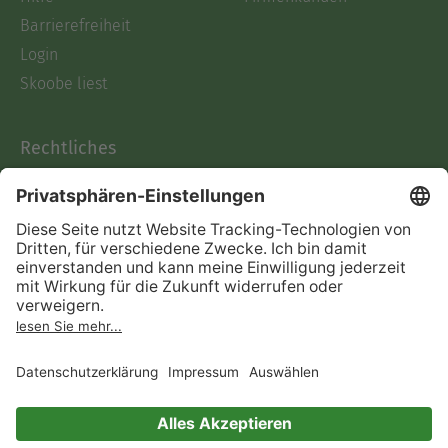
Barrierefreiheit
Login
Skoobe liest
Rechtliches
Datenschutz
AGB
Informationen nach Data
Act
Verträge hier kündigen
Impressum
Vertrag widerrufen
Immer ein gutes Buch