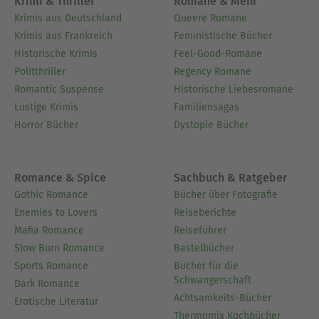
Krimi & Thriller
Romane & Mehr
Krimis aus Deutschland
Queere Romane
Krimis aus Frankreich
Feministische Bücher
Historische Krimis
Feel-Good-Romane
Politthriller
Regency Romane
Romantic Suspense
Historische Liebesromane
Lustige Krimis
Familiensagas
Horror Bücher
Dystopie Bücher
Romance & Spice
Sachbuch & Ratgeber
Gothic Romance
Bücher über Fotografie
Enemies to Lovers
Reiseberichte
Mafia Romance
Reiseführer
Slow Burn Romance
Bastelbücher
Sports Romance
Bücher für die
Schwangerschaft
Dark Romance
Achtsamkeits-Bücher
Erotische Literatur
Thermomix Kochbücher