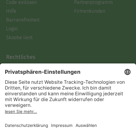
Code einlösen
Partnerprogramm
Hilfe
Firmenkunden
Barrierefreiheit
Login
Skoobe liest
Rechtliches
Datenschutz
AGB
Informationen nach Data
Act
Verträge hier kündigen
Impressum
Vertrag widerrufen