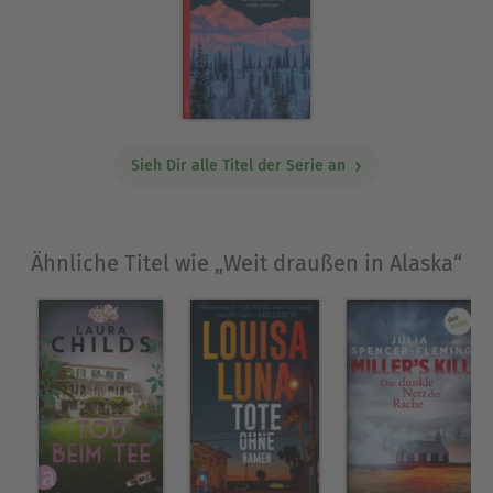
zur Künstlerin des Jahres gekürt. Die Autorin
selbst sagt über ihren Werdegang: »Ich bin in
Anchorage geboren und auf einem Fischerboot in
Südalaska aufgewachsen, und ich wusste, dass es
irgendwo da draußen einen wärmeren,
trockeneren Job geben musste.«
Sieh Dir alle Titel der Serie an
Ausblenden
Ähnliche Titel wie „Weit draußen in Alaska“