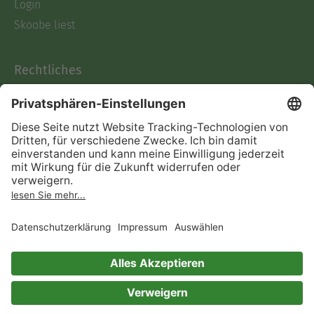
Login
Skoobe liest
Rechtliches
Datenschutz
AGB
Informationen nach Data
Act
Verträge hier kündigen
Impressum
Vertrag widerrufen
Immer ein gutes Buch