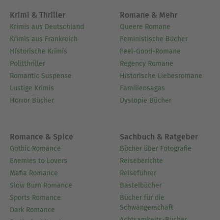
Krimi & Thriller
Romane & Mehr
Krimis aus Deutschland
Queere Romane
Krimis aus Frankreich
Feministische Bücher
Historische Krimis
Feel-Good-Romane
Politthriller
Regency Romane
Romantic Suspense
Historische Liebesromane
Lustige Krimis
Familiensagas
Horror Bücher
Dystopie Bücher
Romance & Spice
Sachbuch & Ratgeber
Gothic Romance
Bücher über Fotografie
Enemies to Lovers
Reiseberichte
Mafia Romance
Reiseführer
Slow Burn Romance
Bastelbücher
Sports Romance
Bücher für die
Schwangerschaft
Dark Romance
Achtsamkeits-Bücher