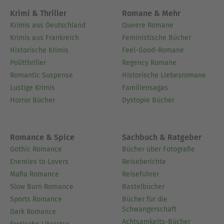
Krimi & Thriller
Romane & Mehr
Krimis aus Deutschland
Queere Romane
Krimis aus Frankreich
Feministische Bücher
Historische Krimis
Feel-Good-Romane
Politthriller
Regency Romane
Romantic Suspense
Historische Liebesromane
Lustige Krimis
Familiensagas
Horror Bücher
Dystopie Bücher
Romance & Spice
Sachbuch & Ratgeber
Gothic Romance
Bücher über Fotografie
Enemies to Lovers
Reiseberichte
Mafia Romance
Reiseführer
Slow Burn Romance
Bastelbücher
Sports Romance
Bücher für die
Schwangerschaft
Dark Romance
Achtsamkeits-Bücher