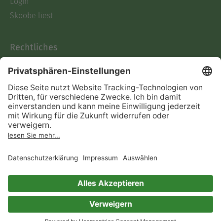
Login
Skoobe liest
Rechtliches
Datenschutz
AGB
Informationen nach Data
Act
Verträge hier kündigen
Impressum
Vertrag widerrufen
Immer ein gutes Buch