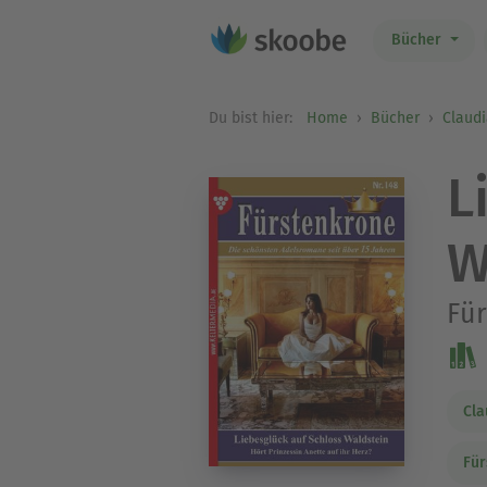
Bücher
Du bist hier:
Home
Bücher
Claud
L
W
Fü
Cla
Für