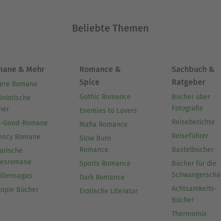
Beliebte Themen
mane & Mehr
Romance &
Sachbuch &
Spice
Ratgeber
ere Romane
Gothic Romance
Bücher über
inistische
Fotografie
her
Enemies to Lovers
Reiseberichte
l-Good-Romane
Mafia Romance
Reiseführer
ency Romane
Slow Burn
Romance
Bastelbücher
orische
besromane
Sports Romance
Bücher für die
Schwangerscha
iliensagas
Dark Romance
Achtsamkeits-
topie Bücher
Erotische Literatur
Bücher
Thermomix