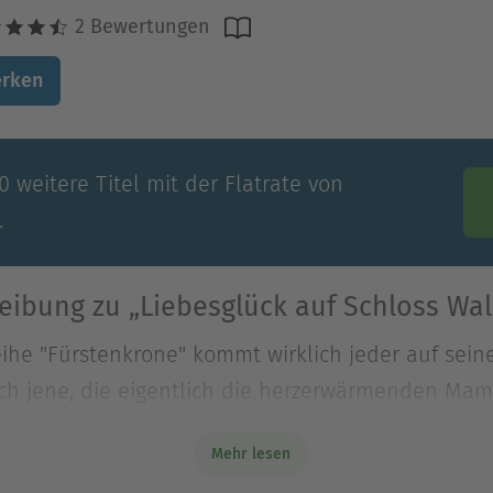
2 Bewertungen
rken
 weitere Titel mit der Flatrate von
.
eibung zu „Liebesglück auf Schloss Wal
ihe "Fürstenkrone" kommt wirklich jeder auf seine
ch jene, die eigentlich die herzerwärmenden Mam
ihe "Fürstenkrone" kommt wirklich jeder auf seine
Mehr lesen
uch jene, die eigentlich die herzerwärmenden Ma