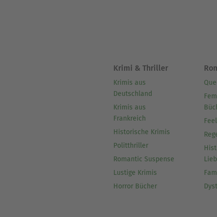
Krimi & Thriller
Ro
Krimis aus
Que
Deutschland
Fem
Krimis aus
Büc
Frankreich
Fee
Historische Krimis
Reg
Politthriller
Hist
Romantic Suspense
Lie
Lustige Krimis
Fam
Horror Bücher
Dys