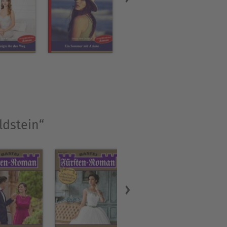
nbedingt was mitteilen!«
ihr Vater wissen. »Was und
ldstein“