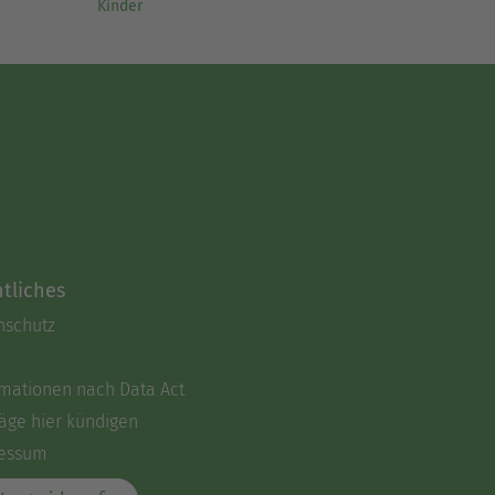
Kinder
tliches
nschutz
rmationen nach Data Act
äge hier kündigen
essum