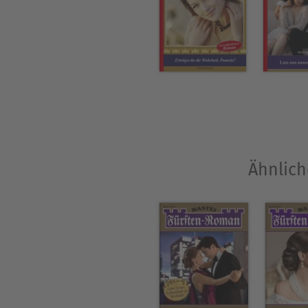
du auf dem Herzen?«, fragte 
»Eckhard kommt am Freitagna
…?«
Ähnlich