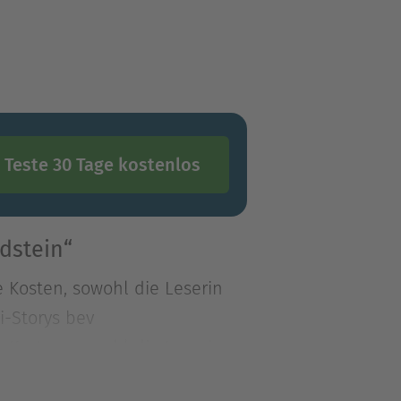
Teste 30 Tage kostenlos
dstein“
 Kosten, sowohl die Leserin
i-Storys bev
 Kosten, sowohl die Leserin
mi-Storys bevorzugt.Romane