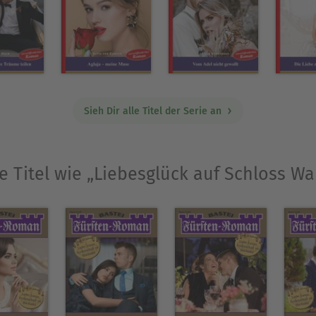
er, »du schaust so drein, als wolltest mir ganz u
chmittag«, antwortete Anette. »Und …?«, wollte 
Ausblenden
Sieh Dir alle Titel der Serie an
e Titel wie „Liebesglück auf Schloss Wa