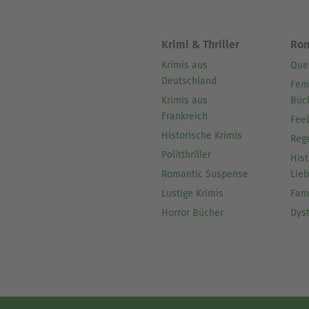
Krimi & Thriller
Ro
Krimis aus
Que
Deutschland
Fem
Krimis aus
Büc
Frankreich
Fee
Historische Krimis
Reg
Politthriller
Hist
Romantic Suspense
Lie
Lustige Krimis
Fam
Horror Bücher
Dys