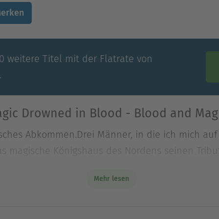
erken
 weitere Titel mit der Flatrate von
.
ic Drowned in Blood - Blood and Magic
isches Abkommen.Drei Männer, in die ich mich auf 
 das magische Königshaus des Nordens seinen Tribu
isches Abkommen.Drei Männer, in die ich mich auf 
Mehr lesen
 das magische Königshaus des Nordens seinen Trib
uern, werden in einem gefährlichen Wettstreit zwe
as als Schattengeliebte an deren Hof folgen. Hal