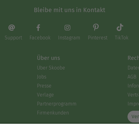
Bleibe mit uns in Kontakt
Support
Facebook
Instagram
Pinterest
TikTok
Über uns
Rech
Über Skoobe
Date
Jobs
AGB
Presse
Info
Verlage
Vertr
Partnerprogramm
Impr
Firmenkunden
Ver