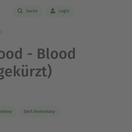
Suche
Login
t)
ood - Blood
gekürzt)
antasy
Dark Romantasy