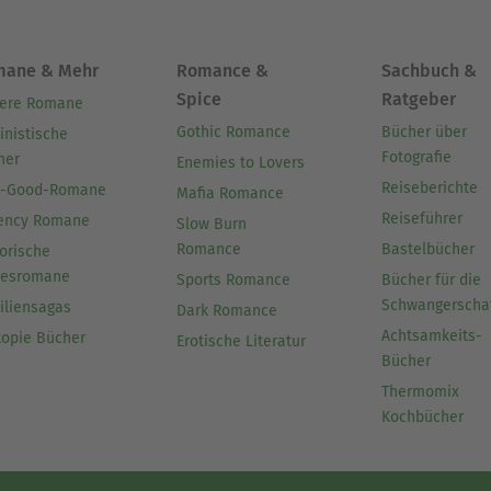
mane & Mehr
Romance &
Sachbuch &
Spice
Ratgeber
ere Romane
Gothic Romance
Bücher über
inistische
Fotografie
her
Enemies to Lovers
Reiseberichte
l-Good-Romane
Mafia Romance
Reiseführer
ency Romane
Slow Burn
Romance
Bastelbücher
orische
besromane
Sports Romance
Bücher für die
Schwangerscha
iliensagas
Dark Romance
Achtsamkeits-
topie Bücher
Erotische Literatur
Bücher
Thermomix
Kochbücher