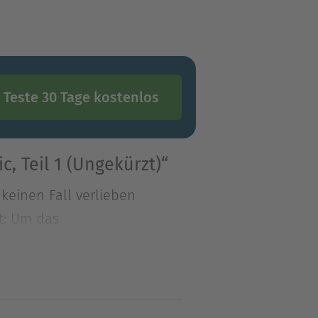
Teste 30 Tage kostenlos
, Teil 1 (Ungekürzt)“
keinen Fall verlieben
t: Um das
keinen Fall verlieben
ut: Um das Bündnis mit dem
i Studentinnen erwählt, die
bvampirin Lark hält von dem