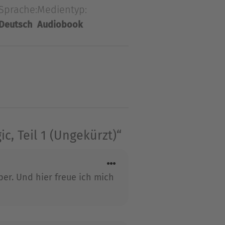
Sprache:
Medientyp:
verlesen! Auf die
Deutsch
Audiobook
spiel aus Intrigen,
üdern. Plötzlich stehen
erz ...Teil 1 der düster-
er KNIGHTSTONE ACADEMY
, Teil 1 (Ungekürzt)“
er. Und hier freue ich mich