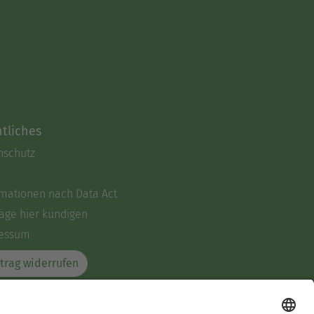
tliches
nschutz
rmationen nach Data Act
äge hier kündigen
essum
trag widerrufen