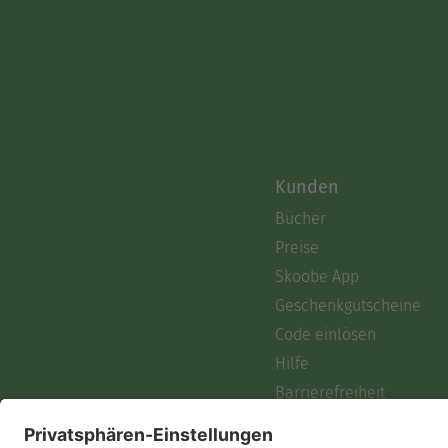
Kunden
Bücher
Preise
Skoobe App
Geschenkgutscheine
Code einlösen
Hilfe
Barrierefreiheit
Login