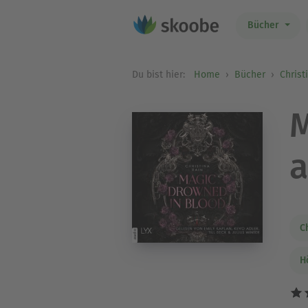
Bücher
Du bist hier:
Home
Bücher
Christ
M
a
C
H