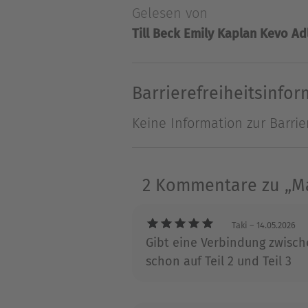
Gelesen von
ganzen Spektakel nichts, do
Till Beck
Emily Kaplan
Kevo Ad
Außenseiterin warten nicht n
verbotenen Versuchungen un
nicht nur ihr untotes Leben 
Barrierefreiheitsinfo
romantischen BLOOD-AND-MAG
Keine Information zur Barrie
2 Kommentare zu „Mag
Taki
– 14.05.2026
Gibt eine Verbindung zwisch
schon auf Teil 2 und Teil 3