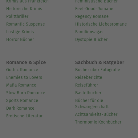
Krimis aus Frankreich
Feministische Bücher
Historische Krimis
Feel-Good-Romane
Politthriller
Regency Romane
Romantic Suspense
Historische Liebesromane
Lustige Krimis
Familiensagas
Horror Bücher
Dystopie Bücher
Romance & Spice
Sachbuch & Ratgeber
Gothic Romance
Bücher über Fotografie
Enemies to Lovers
Reiseberichte
Mafia Romance
Reiseführer
Slow Burn Romance
Bastelbücher
Sports Romance
Bücher für die
Schwangerschaft
Dark Romance
Achtsamkeits-Bücher
Erotische Literatur
Thermomix Kochbücher